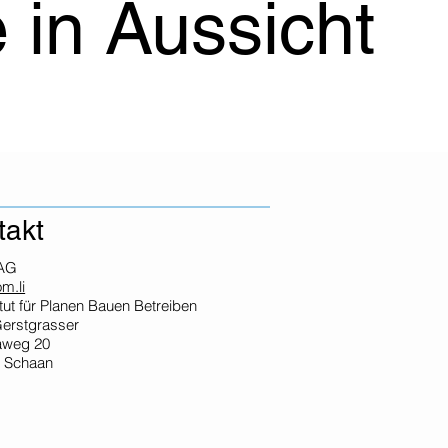
 in Aussicht
takt
AG
m.li
itut für Planen Bauen Betreiben
Gerstgrasser
aweg 20
4 Schaan