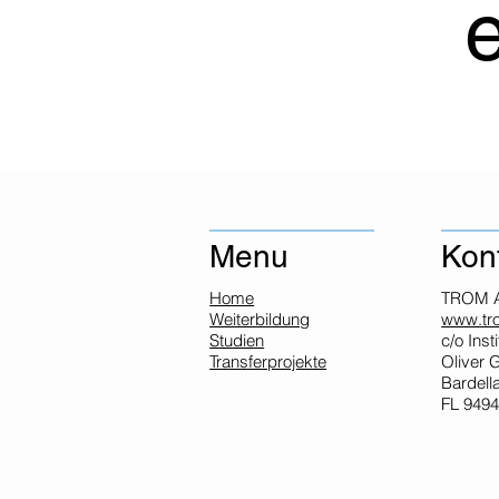
e
Menu
Kon
Home
TROM 
Weiterbildung
www.tro
Studien
c/o Inst
Transferprojekte
Oliver 
Bardell
FL 949