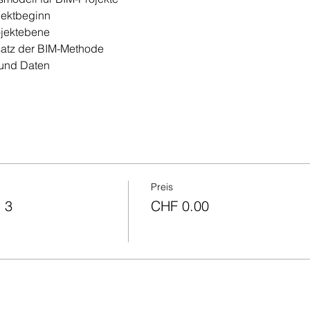
jektbeginn
ojektebene
satz der BIM-Methode
und Daten
Preis
 3
CHF 0.00