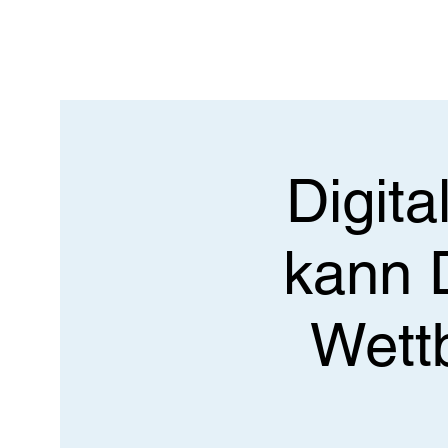
Digit
kann D
Wett