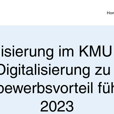
Ho
alisierung im KMU
igitalisierung z
bewerbsvorteil fü
2023