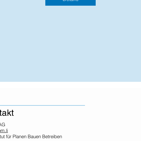
takt
AG
m.li
itut für Planen Bauen Betreiben