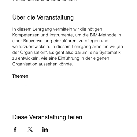
Über die Veranstaltung
In diesem Lehrgang vermitteln wir die nötigen
Kompetenzen und Instrumente, um die BIM-Methode in
einer Bauverwaltung einzuführen, zu pflegen und
weiterzuentwickeln. In diesem Lehrgang arbeiten wir „an
der Organisation“. Es geht also darum, eine Systematik
zu entwickeln, wie eine Einführung in der eigenen
Organisation aussehen könnte.
Themen
Einordnung der BIM-Methode im Umfeld der
Verwaltung
Verankerung der Ausrichtung auf der Ebene
Verwaltung
Die 4 Bausteine als Instrumente für eine
Diese Veranstaltung teilen
nachhaltige Einführung der Methodik
Strategie, Struktur, Kultur in einem agilen Umfeld
Prozessmanagement und Organisationsstruktur
Veränderungsmanagement